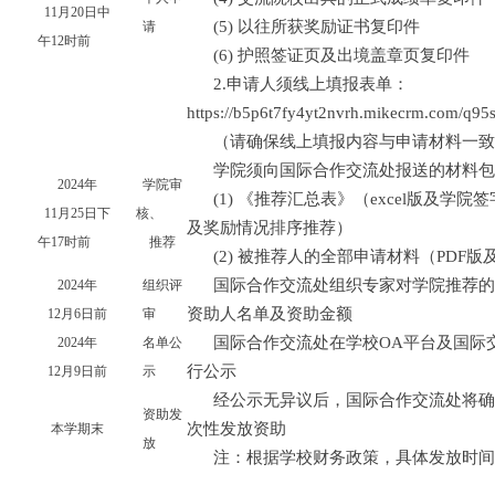
11月20日中
(5) 以往所获奖励证书复印件
请
午12时前
(6) 护照签证页及出境盖章页复印件
2.申请人须线上填报表单：
https://b5p6t7fy4yt2nvrh.mikecrm.com/q9
（请确保线上填报内容与申请材料一致
学院须向国际合作交流处报送的材料包
2024年
学院审
(1) 《推荐汇总表》（excel版及
11月25日下
核、
及奖励情况排序推荐）
午17时前
推荐
(2) 被推荐人的全部申请材料（PDF
国际合作交流处组织专家对学院推荐的
2024年
组织评
资助人名单及资助金额
12月6日前
审
国际合作交流处在学校OA平台及国际
2024年
名单公
行公示
12月9日前
示
经公示无异议后，国际合作交流处将确
资助发
次性发放资助
本学期末
放
注：根据学校财务政策，具体发放时间